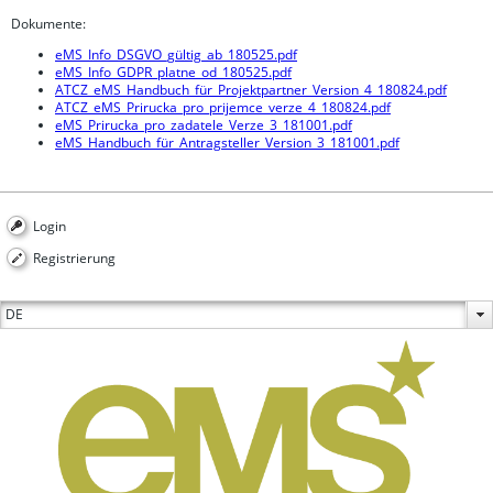
Dokumente:
eMS_Info_DSGVO_gültig_ab_180525.pdf
eMS_Info_GDPR_platne_od_180525.pdf
ATCZ_eMS_Handbuch_für_Projektpartner_Version_4_180824.pdf
ATCZ_eMS_Prirucka_pro_prijemce_verze_4_180824.pdf
eMS_Prirucka_pro_zadatele_Verze_3_181001.pdf
eMS_Handbuch_für_Antragsteller_Version_3_181001.pdf
Login
Registrierung
DE