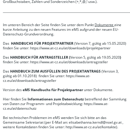
Großbuchstaben, Zahlen und Sonderzeichen (+,*,@,! usw.).
_______________________________________________________________________________________
Im unteren Bereich der Seite finden Sie unter dem Punkt
Dokumente
eine
kurze Anleitung zu den neuen Features im eMS aufgrund der neuen EU-
Datenschutz-Grundverordnung.
Das
HANDBUCHS FÜR PROJEKTPARTNER
(Version 7, gültig ab 15.05.2020)
finden Sie unter: https://www.at-cz.eu/at/downloads/projektpartner
Das
HANDBUCH FÜR ANTRAGSTELLER (
Version 5, gültig ab 19.05.2020
)
finden Sie unter:
https://www.at-cz.eu/at/downloads/antragsteller
Das
HANDBUCH ZUM AUSFÜLLEN DES PROJEKTANTRAGS
(Version 3,
gültig ab 01.10.2018)
finden Sie unter: https://www.at-
cz.eu/at/downloads/antragsteller
Version des
eMS Handbuchs für Projektpartner
unter Dokumente.
Hier finden Sie
Informationen zum Datenschutz
betreffend der Sammlung
von Daten zur Programm- und Projektabwicklung: https://www.at-
cz.eu/at/datenschutz
Bei technischen Problemen im eMS wenden Sie sich bitte an das
Gemeinsame Sekretariat (per E-Mail an: elisabethanna.kerndl@noel.gv.at ,
weitere Kontaktdaten finden Sie unter: http://www.at-cz.eu/at/kontakte).