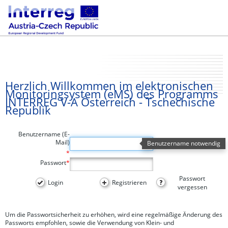
Herzlich Willkommen im elektronischen
Monitoringsystem (eMS) des Programms
INTERREG V-A Österreich - Tschechische
Republik
Benutzername (E-
Mail)
Benutzername notwendig
*
Passwort
*
Passwort
Login
Registrieren
vergessen
Um die Passwortsicherheit zu erhöhen, wird eine regelmäßige Änderung des
Passworts empfohlen, sowie die Verwendung von Klein- und